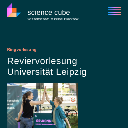
science cube
Wissenschaft ist keine Blackbox.
Über uns
Aktuelles
Ringvorlesung
Open Academy
Reviervorlesung
Open Lab
Open Space
Universität Leipzig
Kontakt