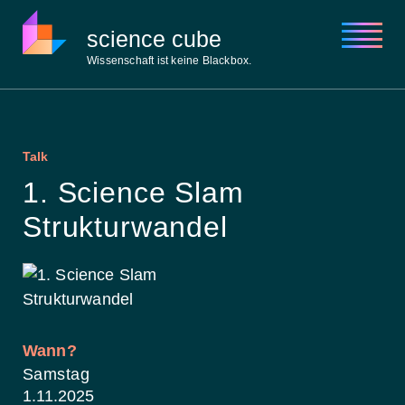
science cube
Wissenschaft ist keine Blackbox.
Über uns
Aktuelles
Talk
Open Academy
1. Science Slam
Open Lab
Open Space
Strukturwandel
Kontakt
Wann?
Samstag
1.11.
2025